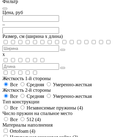
Фильтр
Цена, руб
–
Размер, см
(ширина х длина)
х
Жесткость 1-й стороны
Все
Средняя
Умеренно-жесткая
Жесткость 2-й стороны
Все
Средняя
Умеренно-жесткая
Тип конструкции
Все
Независимые пружины (
4
)
Число пружин на спальное место
Все
512 (
4
)
Материалы наполнения
Ortofoam (
4
)