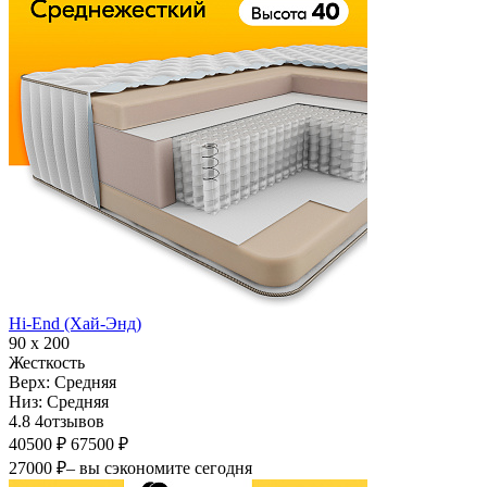
Hi-End (Хай-Энд)
90 х 200
Жесткость
Верх:
Средняя
Низ:
Средняя
4.8
4
отзывов
40500 ₽
67500 ₽
27000 ₽
– вы сэкономите сегодня