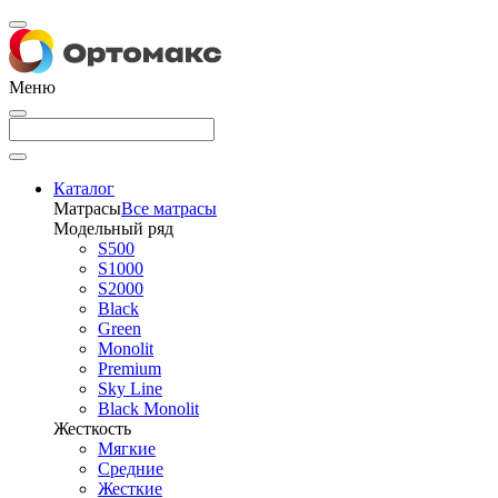
Меню
Каталог
Матрасы
Все матрасы
Модельный ряд
S500
S1000
S2000
Black
Green
Monolit
Premium
Sky Line
Black Monolit
Жесткость
Мягкие
Средние
Жесткие