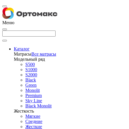
Меню
Каталог
Матрасы
Все матрасы
Модельный ряд
S500
S1000
S2000
Black
Green
Monolit
Premium
Sky Line
Black Monolit
Жесткость
Мягкие
Средние
Жесткие