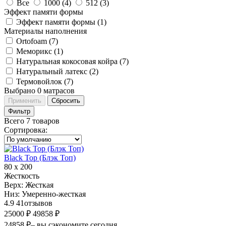
Все
1000 (
4
)
512 (
3
)
Эффект памяти формы
Эффект памяти формы (
1
)
Материалы наполнения
Ortofoam (
7
)
Меморикс (
1
)
Натуральная кокосовая койра (
7
)
Натуральный латекс (
2
)
Термовойлок (
7
)
Выбрано
0
матрасов
Применить
Сбросить
Фильтр
Всего 7 товаров
Сортировка
:
Black Top (Блэк Топ)
80 х 200
Жесткость
Верх:
Жесткая
Низ:
Умеренно-жесткая
4.9
41
отзывов
25000 ₽
49858 ₽
24858 ₽
– вы сэкономите сегодня