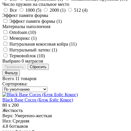
Число пружин на спальное место
Все
1000 (
5
)
2000 (
1
)
512 (
4
)
Эффект памяти формы
Эффект памяти формы (
1
)
Материалы наполнения
Ortofoam (
10
)
Меморикс (
1
)
Натуральная кокосовая койра (
11
)
Натуральный латекс (
1
)
Термовойлок (
10
)
Выбрано
0
матрасов
Применить
Сбросить
Фильтр
Всего 11 товаров
Сортировка
:
Black Base Cocos (Блэк Бэйс Кокос)
80 х 200
Жесткость
Верх:
Умеренно-жесткая
Низ:
Средняя
4.8
6
отзывов