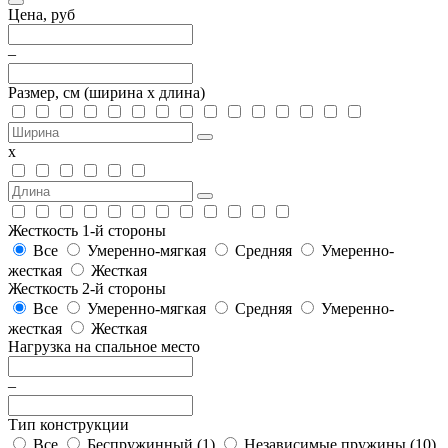
Цена, руб
–
Размер, см
(ширина х длина)
х
Жесткость 1-й стороны
Все
Умеренно-мягкая
Средняя
Умеренно-
жесткая
Жесткая
Жесткость 2-й стороны
Все
Умеренно-мягкая
Средняя
Умеренно-
жесткая
Жесткая
Нагрузка на спальное место
–
Тип конструкции
Все
Беспружинный (
1
)
Независимые пружины (
10
)