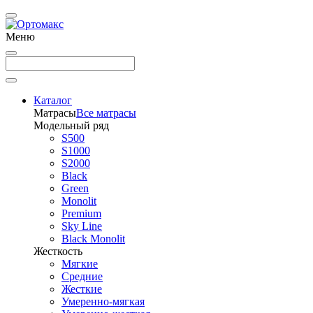
Меню
Каталог
Матрасы
Все матрасы
Модельный ряд
S500
S1000
S2000
Black
Green
Monolit
Premium
Sky Line
Black Monolit
Жесткость
Мягкие
Средние
Жесткие
Умеренно-мягкая