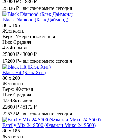
26000 ₽
51836 ₽
25836 ₽
– вы сэкономите сегодня
Black Diamond (Блэк Даймонд)
80 х 195
Жесткость
Верх:
Умеренно-жесткая
Низ:
Средняя
4.8
4
отзывов
25800 ₽
43000 ₽
17200 ₽
– вы сэкономите сегодня
Black Hit (Блэк Хит)
80 х 200
Жесткость
Верх:
Жесткая
Низ:
Средняя
4.9
43
отзывов
22600 ₽
45172 ₽
22572 ₽
– вы сэкономите сегодня
Family Mix 24 S500 (Фэмили Микс 24 S500)
80 х 185
Жесткость