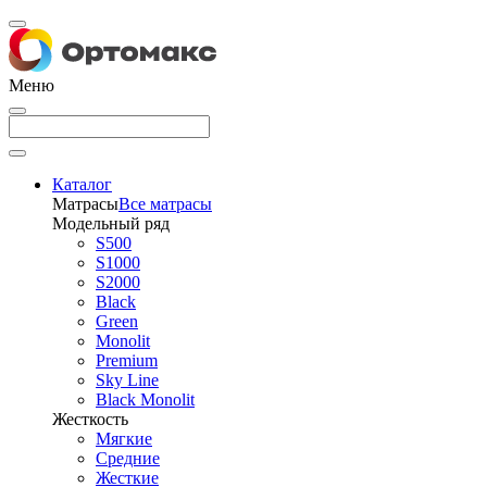
Меню
Каталог
Матрасы
Все матрасы
Модельный ряд
S500
S1000
S2000
Black
Green
Monolit
Premium
Sky Line
Black Monolit
Жесткость
Мягкие
Средние
Жесткие