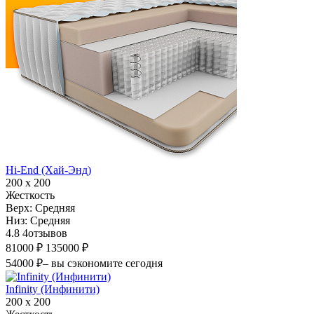
Hi-End (Хай-Энд)
200 х 200
Жесткость
Верх:
Средняя
Низ:
Средняя
4.8
4
отзывов
81000 ₽
135000 ₽
54000 ₽
– вы сэкономите сегодня
Infinity (Инфинити)
200 х 200