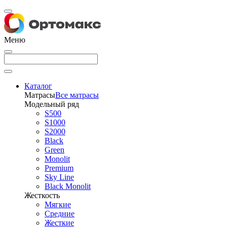
Меню
Каталог
Матрасы
Все матрасы
Модельный ряд
S500
S1000
S2000
Black
Green
Monolit
Premium
Sky Line
Black Monolit
Жесткость
Мягкие
Средние
Жесткие