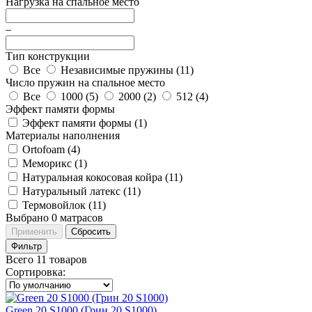
Нагрузка на спальное место
–
Тип конструкции
Все
Независимые пружины (
11
)
Число пружин на спальное место
Все
1000 (
5
)
2000 (
2
)
512 (
4
)
Эффект памяти формы
Эффект памяти формы (
1
)
Материалы наполнения
Ortofoam (
4
)
Меморикс (
1
)
Натуральная кокосовая койра (
11
)
Натуральный латекс (
11
)
Термовойлок (
11
)
Выбрано
0
матрасов
Применить
Сбросить
Фильтр
Всего 11 товаров
Сортировка
:
Green 20 S1000 (Грин 20 S1000)