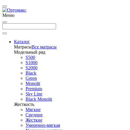
Меню
Каталог
Матрасы
Все матрасы
Модельный ряд
S500
S1000
S2000
Black
Green
Monolit
Premium
Sky Line
Black Monolit
Жесткость
Мягкие
Средние
Жесткие
Умеренно-мягкая