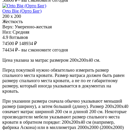
56800 ₽
– вы сэкономите сегодня
Orto Big (Орто Биг)
200 х 200
Жесткость
Верх:
Умеренно-жесткая
Низ:
Средняя
4.9
8
отзывов
74500 ₽
148934 ₽
74434 ₽
– вы сэкономите сегодня
Цена указана за матрас размером 200х200х40 см.
Перед покупкой нужно обязательно измерить размер
спального места кровати. Размер матраса должен быть равен
размеру спального места кровати, а не по ее габаритному
размеру, который иногда указывается в документах на
кровать.
При указании размера сначала обычно указывают меньший
размер (ширину), а затем больший (длину). Размер 200х200х40
означает матрас шириной 200 см и длиной 200 см. Некоторые
производители мебели указывают размер спального места
кровати в обратном порядке: 200х200х40 см (например,
фабрика Аскона) или в миллиметрах 2000х2000 (2000х2000)