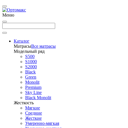
Меню
Каталог
Матрасы
Все матрасы
Модельный ряд
S500
S1000
S2000
Black
Green
Monolit
Premium
Sky Line
Black Monolit
Жесткость
Мягкие
Средние
Жесткие
Умеренно-мягкая