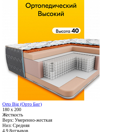
Orto Big (Орто Биг)
180 х 200
Жесткость
Верх:
Умеренно-жесткая
Низ:
Средняя
4.9
8
отзывов