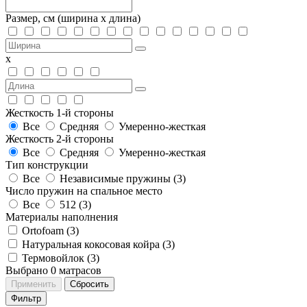
Размер, см
(ширина х длина)
х
Жесткость 1-й стороны
Все
Средняя
Умеренно-жесткая
Жесткость 2-й стороны
Все
Средняя
Умеренно-жесткая
Тип конструкции
Все
Независимые пружины (
3
)
Число пружин на спальное место
Все
512 (
3
)
Материалы наполнения
Ortofoam (
3
)
Натуральная кокосовая койра (
3
)
Термовойлок (
3
)
Выбрано
0
матрасов
Применить
Сбросить
Фильтр