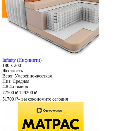
Infinity (Инфинити)
180 х 200
Жесткость
Верх:
Умеренно-жесткая
Низ:
Средняя
4.8
4
отзывов
77500 ₽
129200 ₽
51700 ₽
– вы сэкономите сегодня