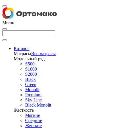
Меню
Каталог
Матрасы
Все матрасы
Модельный ряд
S500
S1000
S2000
Black
Green
Monolit
Premium
Sky Line
Black Monolit
Жесткость
Мягкие
Средние
Жесткие