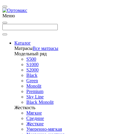
Меню
Каталог
Матрасы
Все матрасы
Модельный ряд
S500
S1000
S2000
Black
Green
Monolit
Premium
Sky Line
Black Monolit
Жесткость
Мягкие
Средние
Жесткие
Умеренно-мягкая