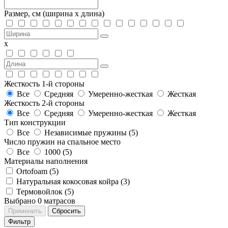
Размер, см
(ширина х длина)
х
Жесткость 1-й стороны
Все
Средняя
Умеренно-жесткая
Жесткая
Жесткость 2-й стороны
Все
Средняя
Умеренно-жесткая
Жесткая
Тип конструкции
Все
Независимые пружины (
5
)
Число пружин на спальное место
Все
1000 (
5
)
Материалы наполнения
Ortofoam (
5
)
Натуральная кокосовая койра (
3
)
Термовойлок (
5
)
Выбрано
0
матрасов
Применить
Сбросить
Фильтр