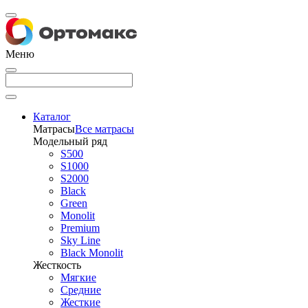
Меню
Каталог
Матрасы
Все матрасы
Модельный ряд
S500
S1000
S2000
Black
Green
Monolit
Premium
Sky Line
Black Monolit
Жесткость
Мягкие
Средние
Жесткие