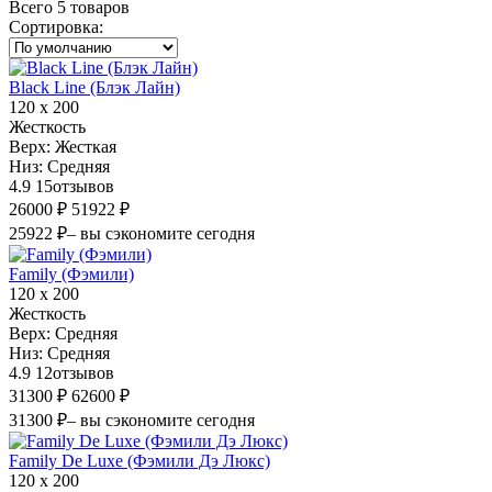
Всего 5 товаров
Сортировка
:
Black Line (Блэк Лайн)
120 х 200
Жесткость
Верх:
Жесткая
Низ:
Средняя
4.9
15
отзывов
26000 ₽
51922 ₽
25922 ₽
– вы сэкономите сегодня
Family (Фэмили)
120 х 200
Жесткость
Верх:
Средняя
Низ:
Средняя
4.9
12
отзывов
31300 ₽
62600 ₽
31300 ₽
– вы сэкономите сегодня
Family De Luxe (Фэмили Дэ Люкс)
120 х 200