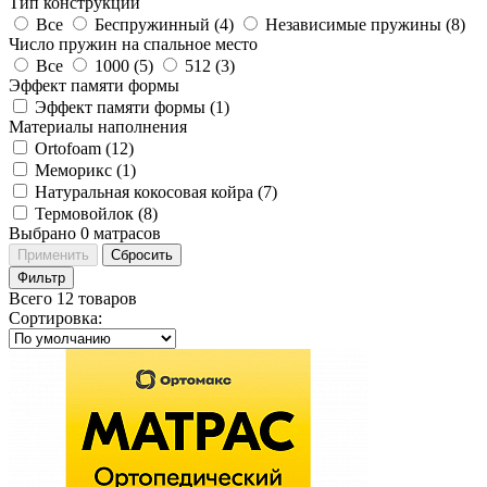
Тип конструкции
Все
Беспружинный (
4
)
Независимые пружины (
8
)
Число пружин на спальное место
Все
1000 (
5
)
512 (
3
)
Эффект памяти формы
Эффект памяти формы (
1
)
Материалы наполнения
Ortofoam (
12
)
Меморикс (
1
)
Натуральная кокосовая койра (
7
)
Термовойлок (
8
)
Выбрано
0
матрасов
Применить
Сбросить
Фильтр
Всего 12 товаров
Сортировка
: