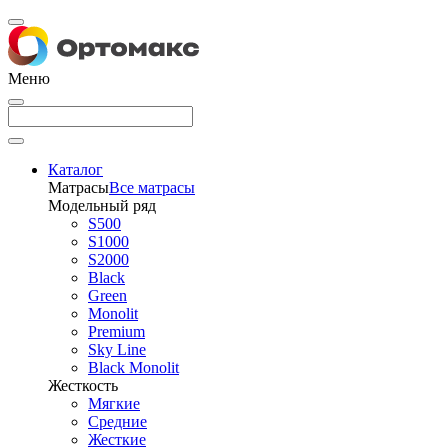
Меню
Каталог
Матрасы
Все матрасы
Модельный ряд
S500
S1000
S2000
Black
Green
Monolit
Premium
Sky Line
Black Monolit
Жесткость
Мягкие
Средние
Жесткие