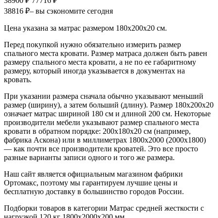
38900 ₽
77716 ₽
38816 ₽
– вы сэкономите сегодня
Цена указана за матрас размером 180х200х20 см.
Перед покупкой нужно обязательно измерить размер
спального места кровати. Размер матраса должен быть равен
размеру спального места кровати, а не по ее габаритному
размеру, который иногда указывается в документах на
кровать.
При указании размера сначала обычно указывают меньший
размер (ширину), а затем больший (длину). Размер 180х200х20
означает матрас шириной 180 см и длиной 200 см. Некоторые
производители мебели указывают размер спального места
кровати в обратном порядке: 200х180х20 см (например,
фабрика Аскона) или в миллиметрах 1800х2000 (2000х1800)
— как почти все производители кроватей. Это все просто
разные варианты записи одного и того же размера.
Наш сайт является официальным магазином фабрики
Ортомакс, поэтому мы гарантируем лучшие цены и
бесплатную доставку в большинство городов России.
Подборки товаров в категории Матрас средней жесткости с
нагрузкой 120 кг 1800х2000х200 мм