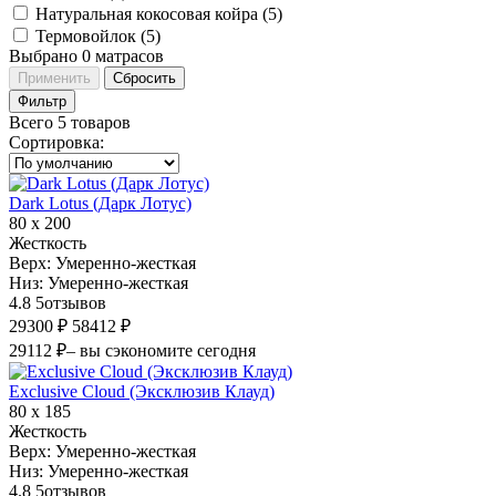
Натуральная кокосовая койра (
5
)
Термовойлок (
5
)
Выбрано
0
матрасов
Применить
Сбросить
Фильтр
Всего 5 товаров
Сортировка
:
Dark Lotus (Дарк Лотус)
80 х 200
Жесткость
Верх:
Умеренно-жесткая
Низ:
Умеренно-жесткая
4.8
5
отзывов
29300 ₽
58412 ₽
29112 ₽
– вы сэкономите сегодня
Exclusive Cloud (Эксклюзив Клауд)
80 х 185
Жесткость
Верх:
Умеренно-жесткая
Низ:
Умеренно-жесткая
4.8
5
отзывов