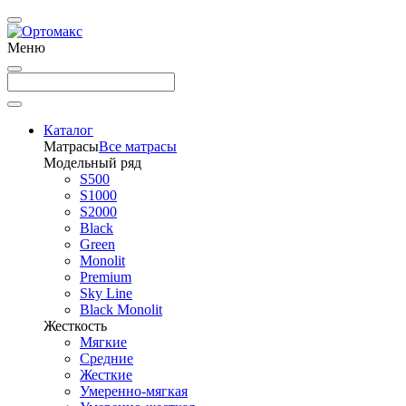
Меню
Каталог
Матрасы
Все матрасы
Модельный ряд
S500
S1000
S2000
Black
Green
Monolit
Premium
Sky Line
Black Monolit
Жесткость
Мягкие
Средние
Жесткие
Умеренно-мягкая