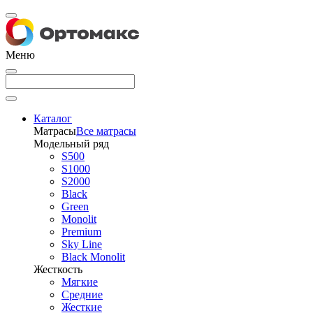
Меню
Каталог
Матрасы
Все матрасы
Модельный ряд
S500
S1000
S2000
Black
Green
Monolit
Premium
Sky Line
Black Monolit
Жесткость
Мягкие
Средние
Жесткие