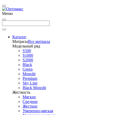
Меню
Каталог
Матрасы
Все матрасы
Модельный ряд
S500
S1000
S2000
Black
Green
Monolit
Premium
Sky Line
Black Monolit
Жесткость
Мягкие
Средние
Жесткие
Умеренно-мягкая