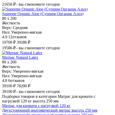
21656 ₽
– вы сэкономите сегодня
Supreme Organic Aloe (Суприм Органик Алоэ)
80 х 200
Жесткость
Верх:
Средняя
Низ:
Умеренно-мягкая
4.9
12
отзывов
19700 ₽
39286 ₽
19586 ₽
– вы сэкономите сегодня
Матрас Natural Latex
80 х 200
Жесткость
Верх:
Умеренно-мягкая
Низ:
Умеренно-мягкая
4.8
6
отзывов
39100 ₽
78200 ₽
39100 ₽
– вы сэкономите сегодня
Подборки товаров в категории Матрас для кровати с
нагрузкой 120 кг высота 250 мм
Матрас для кровати с нагрузкой 120 кг
Двухсторонний анатомический матрас высота 250 мм
Двухсторонний двуспальный матрас высота 250 мм