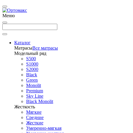
Меню
Каталог
Матрасы
Все матрасы
Модельный ряд
S500
S1000
S2000
Black
Green
Monolit
Premium
Sky Line
Black Monolit
Жесткость
Мягкие
Средние
Жесткие
Умеренно-мягкая