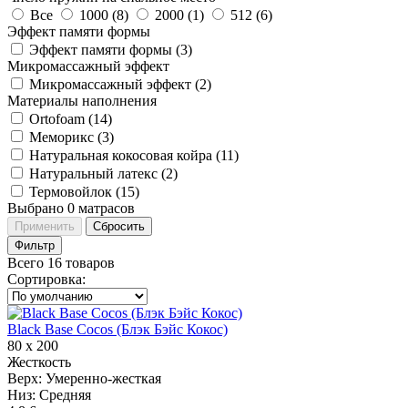
Все
1000 (
8
)
2000 (
1
)
512 (
6
)
Эффект памяти формы
Эффект памяти формы (
3
)
Микромассажный эффект
Микромассажный эффект (
2
)
Материалы наполнения
Ortofoam (
14
)
Меморикс (
3
)
Натуральная кокосовая койра (
11
)
Натуральный латекс (
2
)
Термовойлок (
15
)
Выбрано
0
матрасов
Применить
Сбросить
Фильтр
Всего 16 товаров
Сортировка
:
Black Base Cocos (Блэк Бэйс Кокос)
80 х 200
Жесткость
Верх:
Умеренно-жесткая
Низ:
Средняя