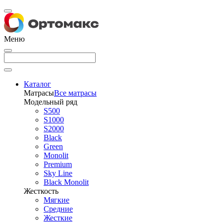
Меню
Каталог
Матрасы
Все матрасы
Модельный ряд
S500
S1000
S2000
Black
Green
Monolit
Premium
Sky Line
Black Monolit
Жесткость
Мягкие
Средние
Жесткие