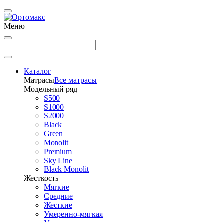
Меню
Каталог
Матрасы
Все матрасы
Модельный ряд
S500
S1000
S2000
Black
Green
Monolit
Premium
Sky Line
Black Monolit
Жесткость
Мягкие
Средние
Жесткие
Умеренно-мягкая