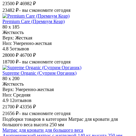
23500 ₽
46982 ₽
23482 ₽
– вы сэкономите сегодня
Premium Care (Премиум Кеар)
80 х 185
Жесткость
Верх:
Жесткая
Низ:
Умеренно-жесткая
4.8
5
отзывов
28000 ₽
46700 ₽
18700 ₽
– вы сэкономите сегодня
Supreme Organic (Суприм Органик)
80 х 200
Жесткость
Верх:
Умеренно-жесткая
Низ:
Средняя
4.9
12
отзывов
21700 ₽
43356 ₽
21656 ₽
– вы сэкономите сегодня
Подборки товаров в категории Матрас для кровати для
большого веса высота 250 мм
Матрас для кровати для большого веса
Анатомический матрас с нагрузкой 140 кг высота 250 мм