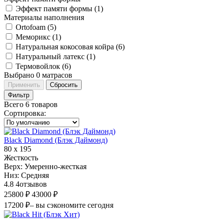
Эффект памяти формы (
1
)
Материалы наполнения
Ortofoam (
5
)
Меморикс (
1
)
Натуральная кокосовая койра (
6
)
Натуральный латекс (
1
)
Термовойлок (
6
)
Выбрано
0
матрасов
Применить
Сбросить
Фильтр
Всего 6 товаров
Сортировка
:
Black Diamond (Блэк Даймонд)
80 х 195
Жесткость
Верх:
Умеренно-жесткая
Низ:
Средняя
4.8
4
отзывов
25800 ₽
43000 ₽
17200 ₽
– вы сэкономите сегодня