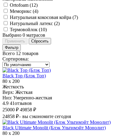
Ortofoam (
12
)
Меморикс (
4
)
Натуральная кокосовая койра (
7
)
Натуральный латекс (
2
)
Термовойлок (
10
)
Выбрано
0
матрасов
Применить
Сбросить
Фильтр
Всего 12 товаров
Сортировка
:
Black Top (Блэк Топ)
80 х 200
Жесткость
Верх:
Жесткая
Низ:
Умеренно-жесткая
4.9
41
отзывов
25000 ₽
49858 ₽
24858 ₽
– вы сэкономите сегодня
Black Ultimate Monolit (Блэк Ультимэйт Монолит)
80 х 200