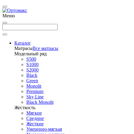
Меню
Каталог
Матрасы
Все матрасы
Модельный ряд
S500
S1000
S2000
Black
Green
Monolit
Premium
Sky Line
Black Monolit
Жесткость
Мягкие
Средние
Жесткие
Умеренно-мягкая