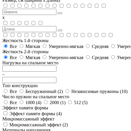
Размер, см
(ширина х длина)
х
Жесткость 1-й стороны
Все
Мягкая
Умеренно-мягкая
Средняя
Умерен
Жесткость 2-й стороны
Все
Мягкая
Умеренно-мягкая
Средняя
Умерен
Нагрузка на спальное место
–
Тип конструкции
Все
Беспружинный (
2
)
Независимые пружины (
10
)
Число пружин на спальное место
Все
1000 (
4
)
2000 (
1
)
512 (
5
)
Эффект памяти формы
Эффект памяти формы (
4
)
Микромассажный эффект
Микромассажный эффект (
2
)
Материалы наполнения