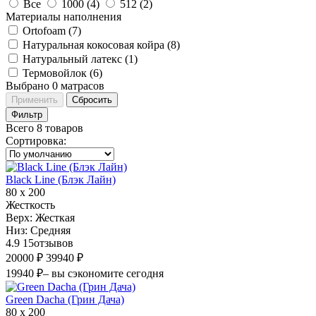
Все
1000 (
4
)
512 (
2
)
Материалы наполнения
Ortofoam (
7
)
Натуральная кокосовая койра (
8
)
Натуральный латекс (
1
)
Термовойлок (
6
)
Выбрано
0
матрасов
Применить
Сбросить
Фильтр
Всего 8 товаров
Сортировка
:
Black Line (Блэк Лайн)
80 х 200
Жесткость
Верх:
Жесткая
Низ:
Средняя
4.9
15
отзывов
20000 ₽
39940 ₽
19940 ₽
– вы сэкономите сегодня
Green Dacha (Грин Дача)
80 х 200