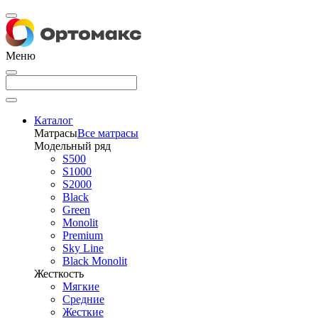
Меню
Каталог
Матрасы
Все матрасы
Модельный ряд
S500
S1000
S2000
Black
Green
Monolit
Premium
Sky Line
Black Monolit
Жесткость
Мягкие
Средние
Жесткие