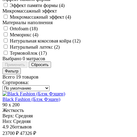
Эффект памяти формы (
4
)
Микромассажный эффект
Микромассажный эффект (
4
)
Материалы наполнения
Ortofoam (
18
)
Меморикс (
4
)
Натуральная кокосовая койра (
12
)
Натуральный латекс (
2
)
Термовойлок (
17
)
Выбрано
0
матрасов
Применить
Сбросить
Фильтр
Всего 19 товаров
Сортировка
:
Black Fashion (Блэк Фэшен)
90 х 200
Жесткость
Верх:
Средняя
Низ:
Средняя
4.9
26
отзывов
23700 ₽
47326 ₽