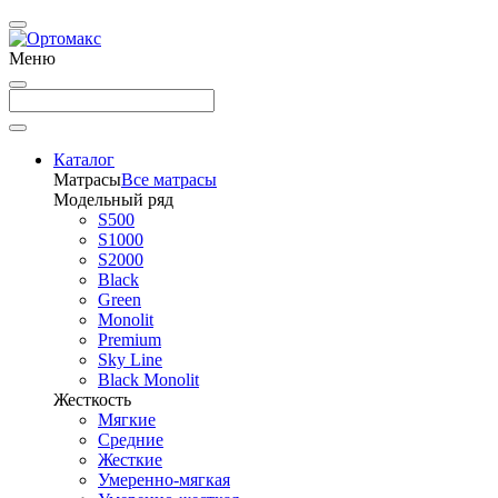
Меню
Каталог
Матрасы
Все матрасы
Модельный ряд
S500
S1000
S2000
Black
Green
Monolit
Premium
Sky Line
Black Monolit
Жесткость
Мягкие
Средние
Жесткие
Умеренно-мягкая