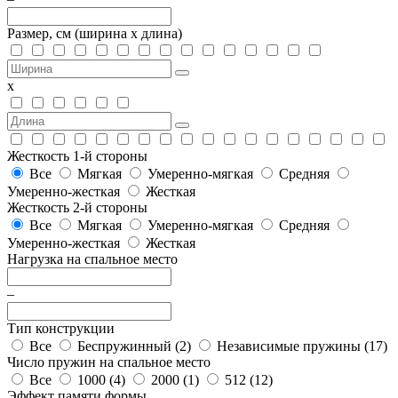
Размер, см
(ширина х длина)
х
Жесткость 1-й стороны
Все
Мягкая
Умеренно-мягкая
Средняя
Умеренно-жесткая
Жесткая
Жесткость 2-й стороны
Все
Мягкая
Умеренно-мягкая
Средняя
Умеренно-жесткая
Жесткая
Нагрузка на спальное место
–
Тип конструкции
Все
Беспружинный (
2
)
Независимые пружины (
17
)
Число пружин на спальное место
Все
1000 (
4
)
2000 (
1
)
512 (
12
)
Эффект памяти формы