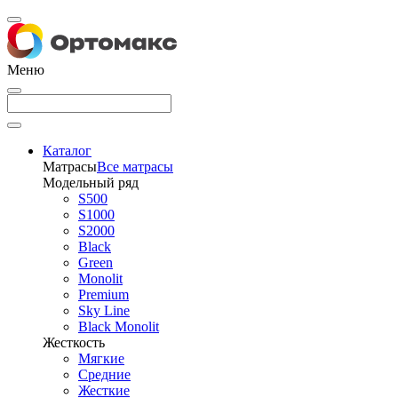
Меню
Каталог
Матрасы
Все матрасы
Модельный ряд
S500
S1000
S2000
Black
Green
Monolit
Premium
Sky Line
Black Monolit
Жесткость
Мягкие
Средние
Жесткие