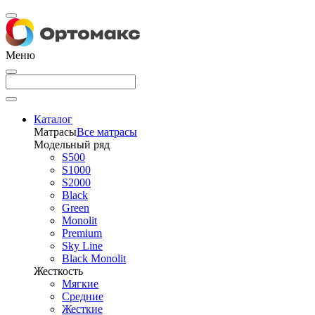
Меню
Каталог
Матрасы
Все матрасы
Модельный ряд
S500
S1000
S2000
Black
Green
Monolit
Premium
Sky Line
Black Monolit
Жесткость
Мягкие
Средние
Жесткие