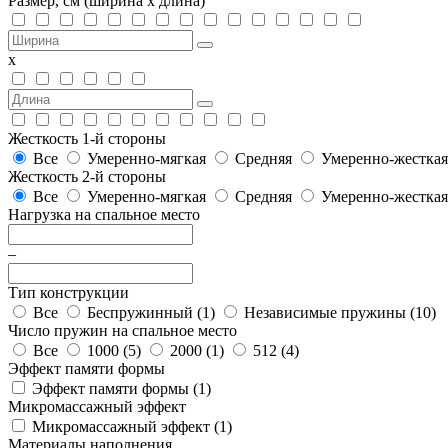
Размер, см
(ширина х длина)
х
Жесткость 1-й стороны
Все
Умеренно-мягкая
Средняя
Умеренно-жесткая
Жесткость 2-й стороны
Все
Умеренно-мягкая
Средняя
Умеренно-жесткая
Нагрузка на спальное место
–
Тип конструкции
Все
Беспружинный (
1
)
Независимые пружины (
10
)
Число пружин на спальное место
Все
1000 (
5
)
2000 (
1
)
512 (
4
)
Эффект памяти формы
Эффект памяти формы (
1
)
Микромассажный эффект
Микромассажный эффект (
1
)
Материалы наполнения