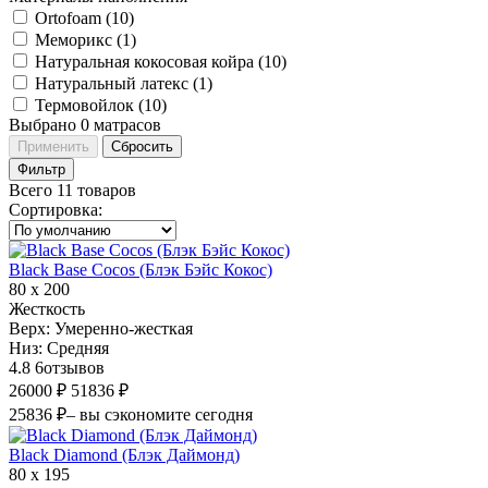
Ortofoam (
10
)
Меморикс (
1
)
Натуральная кокосовая койра (
10
)
Натуральный латекс (
1
)
Термовойлок (
10
)
Выбрано
0
матрасов
Применить
Сбросить
Фильтр
Всего 11 товаров
Сортировка
:
Black Base Cocos (Блэк Бэйс Кокос)
80 х 200
Жесткость
Верх:
Умеренно-жесткая
Низ:
Средняя
4.8
6
отзывов
26000 ₽
51836 ₽
25836 ₽
– вы сэкономите сегодня
Black Diamond (Блэк Даймонд)
80 х 195