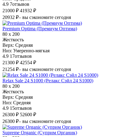
4.9
7
отзывов
21000 ₽
41932 ₽
20932 ₽
– вы сэкономите сегодня
Premium Optima (Премиум Оптима)
80 х 200
Жесткость
Верх:
Средняя
Низ:
Умеренно-мягкая
4.9
17
отзывов
21300 ₽
42554 ₽
21254 ₽
– вы сэкономите сегодня
Relax Sale 24 S1000 (Релакс Сэйл 24 S1000)
80 х 200
Жесткость
Верх:
Средняя
Низ:
Средняя
4.9
15
отзывов
26300 ₽
52600 ₽
26300 ₽
– вы сэкономите сегодня
Supreme Organic (Суприм Органик)