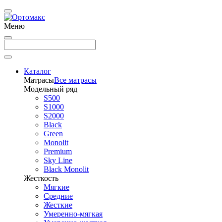
Меню
Каталог
Матрасы
Все матрасы
Модельный ряд
S500
S1000
S2000
Black
Green
Monolit
Premium
Sky Line
Black Monolit
Жесткость
Мягкие
Средние
Жесткие
Умеренно-мягкая