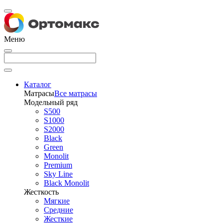
Меню
Каталог
Матрасы
Все матрасы
Модельный ряд
S500
S1000
S2000
Black
Green
Monolit
Premium
Sky Line
Black Monolit
Жесткость
Мягкие
Средние
Жесткие