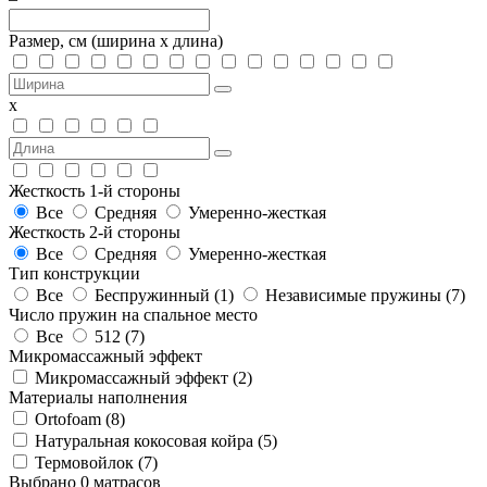
Размер, см
(ширина х длина)
х
Жесткость 1-й стороны
Все
Средняя
Умеренно-жесткая
Жесткость 2-й стороны
Все
Средняя
Умеренно-жесткая
Тип конструкции
Все
Беспружинный (
1
)
Независимые пружины (
7
)
Число пружин на спальное место
Все
512 (
7
)
Микромассажный эффект
Микромассажный эффект (
2
)
Материалы наполнения
Ortofoam (
8
)
Натуральная кокосовая койра (
5
)
Термовойлок (
7
)
Выбрано
0
матрасов