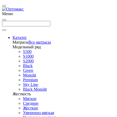
Меню
Каталог
Матрасы
Все матрасы
Модельный ряд
S500
S1000
S2000
Black
Green
Monolit
Premium
Sky Line
Black Monolit
Жесткость
Мягкие
Средние
Жесткие
Умеренно-мягкая