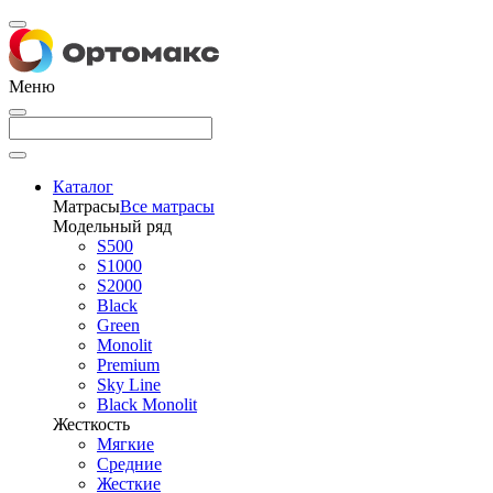
Меню
Каталог
Матрасы
Все матрасы
Модельный ряд
S500
S1000
S2000
Black
Green
Monolit
Premium
Sky Line
Black Monolit
Жесткость
Мягкие
Средние
Жесткие