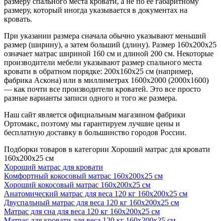
размеру спального места кровати, а не по ее габаритному
размеру, который иногда указывается в документах на
кровать.
При указании размера сначала обычно указывают меньший
размер (ширину), а затем больший (длину). Размер 160х200х25
означает матрас шириной 160 см и длиной 200 см. Некоторые
производители мебели указывают размер спального места
кровати в обратном порядке: 200х160х25 см (например,
фабрика Аскона) или в миллиметрах 1600х2000 (2000х1600)
— как почти все производители кроватей. Это все просто
разные варианты записи одного и того же размера.
Наш сайт является официальным магазином фабрики
Ортомакс, поэтому мы гарантируем лучшие цены и
бесплатную доставку в большинство городов России.
Подборки товаров в категории Хороший матрас для кровати
160х200х25 см
Хороший матрас для кровати
Комфортный кокосовый матрас 160х200х25 см
Хороший кокосовый матрас 160х200х25 см
Анатомический матрас для веса 120 кг 160х200х25 см
Двуспальный матрас для веса 120 кг 160х200х25 см
Матрас для сна для веса 120 кг 160х200х25 см
Матрас для кровати для веса 120 кг 160х200х25 см