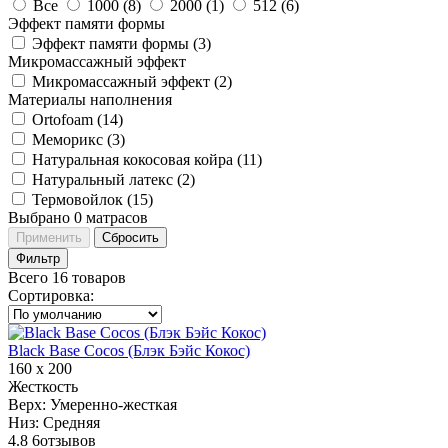
Все
1000 (
8
)
2000 (
1
)
512 (
6
)
Эффект памяти формы
Эффект памяти формы (
3
)
Микромассажный эффект
Микромассажный эффект (
2
)
Материалы наполнения
Ortofoam (
14
)
Меморикс (
3
)
Натуральная кокосовая койра (
11
)
Натуральный латекс (
2
)
Термовойлок (
15
)
Выбрано
0
матрасов
Применить
Сбросить
Фильтр
Всего 16 товаров
Сортировка
:
Black Base Cocos (Блэк Бэйс Кокос)
160 х 200
Жесткость
Верх:
Умеренно-жесткая
Низ:
Средняя
4.8
6
отзывов