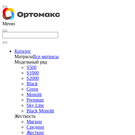
Меню
Каталог
Матрасы
Все матрасы
Модельный ряд
S500
S1000
S2000
Black
Green
Monolit
Premium
Sky Line
Black Monolit
Жесткость
Мягкие
Средние
Жесткие