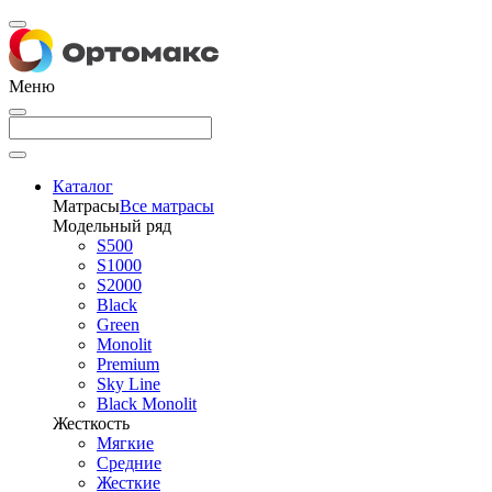
Меню
Каталог
Матрасы
Все матрасы
Модельный ряд
S500
S1000
S2000
Black
Green
Monolit
Premium
Sky Line
Black Monolit
Жесткость
Мягкие
Средние
Жесткие