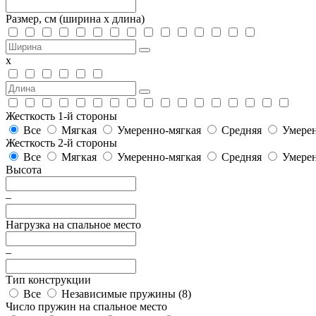
Размер, см
(ширина х длина)
х
Жесткость 1-й стороны
Все
Мягкая
Умеренно-мягкая
Средняя
Умерен
Жесткость 2-й стороны
Все
Мягкая
Умеренно-мягкая
Средняя
Умерен
Высота
–
Нагрузка на спальное место
–
Тип конструкции
Все
Независимые пружины (
8
)
Число пружин на спальное место