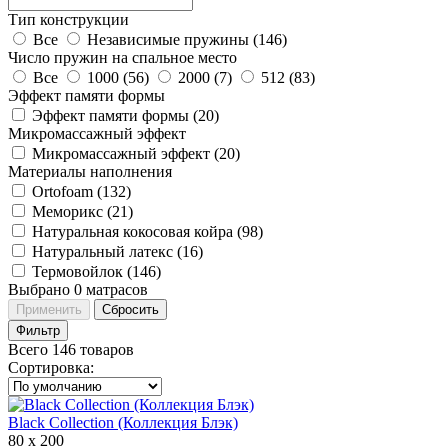
Тип конструкции
Все
Независимые пружины (
146
)
Число пружин на спальное место
Все
1000 (
56
)
2000 (
7
)
512 (
83
)
Эффект памяти формы
Эффект памяти формы (
20
)
Микромассажный эффект
Микромассажный эффект (
20
)
Материалы наполнения
Ortofoam (
132
)
Меморикс (
21
)
Натуральная кокосовая койра (
98
)
Натуральный латекс (
16
)
Термовойлок (
146
)
Выбрано
0
матрасов
Применить
Сбросить
Фильтр
Всего 146 товаров
Сортировка
:
Black Collection (Коллекция Блэк)
80 х 200