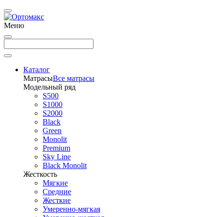
Меню
Каталог
Матрасы
Все матрасы
Модельный ряд
S500
S1000
S2000
Black
Green
Monolit
Premium
Sky Line
Black Monolit
Жесткость
Мягкие
Средние
Жесткие
Умеренно-мягкая