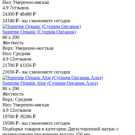
Низ:
Умеренно-мягкая
4.9
7
отзывов
24300 ₽
48480 ₽
24180 ₽
– вы сэкономите сегодня
Supreme Organic (Суприм Органик)
80 х 200
Жесткость
Верх:
Умеренно-жесткая
Низ:
Средняя
4.9
12
отзывов
21700 ₽
43356 ₽
21656 ₽
– вы сэкономите сегодня
Supreme Organic Aloe (Суприм Органик Алоэ)
80 х 200
Жесткость
Верх:
Средняя
Низ:
Умеренно-мягкая
4.9
12
отзывов
19700 ₽
39286 ₽
19586 ₽
– вы сэкономите сегодня
Подборки товаров в категории Двухсторонний матрас с
независимыми пружинами высота 250 мм