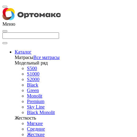
Меню
Каталог
Матрасы
Все матрасы
Модельный ряд
S500
S1000
S2000
Black
Green
Monolit
Premium
Sky Line
Black Monolit
Жесткость
Мягкие
Средние
Жесткие