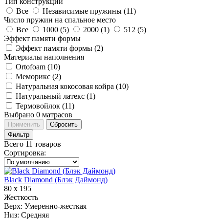
Тип конструкции
Все
Независимые пружины (
11
)
Число пружин на спальное место
Все
1000 (
5
)
2000 (
1
)
512 (
5
)
Эффект памяти формы
Эффект памяти формы (
2
)
Материалы наполнения
Ortofoam (
10
)
Меморикс (
2
)
Натуральная кокосовая койра (
10
)
Натуральный латекс (
1
)
Термовойлок (
11
)
Выбрано
0
матрасов
Применить
Сбросить
Фильтр
Всего 11 товаров
Сортировка
:
Black Diamond (Блэк Даймонд)
80 х 195
Жесткость
Верх:
Умеренно-жесткая
Низ:
Средняя