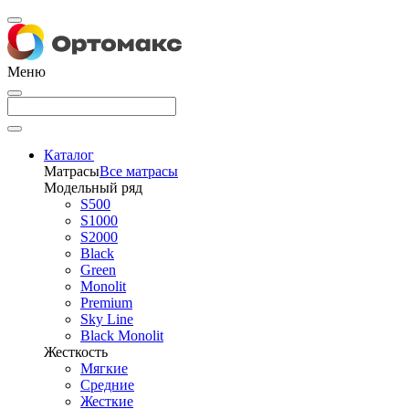
Меню
Каталог
Матрасы
Все матрасы
Модельный ряд
S500
S1000
S2000
Black
Green
Monolit
Premium
Sky Line
Black Monolit
Жесткость
Мягкие
Средние
Жесткие