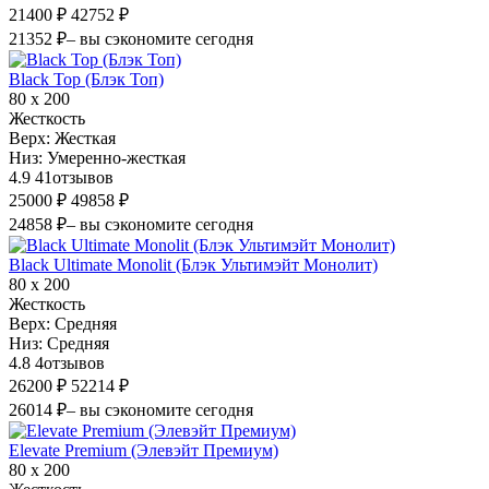
21400 ₽
42752 ₽
21352 ₽
– вы сэкономите сегодня
Black Top (Блэк Топ)
80 х 200
Жесткость
Верх:
Жесткая
Низ:
Умеренно-жесткая
4.9
41
отзывов
25000 ₽
49858 ₽
24858 ₽
– вы сэкономите сегодня
Black Ultimate Monolit (Блэк Ультимэйт Монолит)
80 х 200
Жесткость
Верх:
Средняя
Низ:
Средняя
4.8
4
отзывов
26200 ₽
52214 ₽
26014 ₽
– вы сэкономите сегодня
Elevate Premium (Элевэйт Премиум)
80 х 200