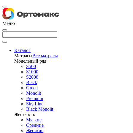
Меню
Каталог
Матрасы
Все матрасы
Модельный ряд
S500
S1000
S2000
Black
Green
Monolit
Premium
Sky Line
Black Monolit
Жесткость
Мягкие
Средние
Жесткие