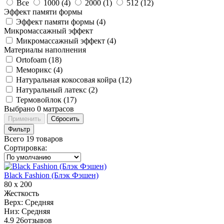
Все
1000 (
4
)
2000 (
1
)
512 (
12
)
Эффект памяти формы
Эффект памяти формы (
4
)
Микромассажный эффект
Микромассажный эффект (
4
)
Материалы наполнения
Ortofoam (
18
)
Меморикс (
4
)
Натуральная кокосовая койра (
12
)
Натуральный латекс (
2
)
Термовойлок (
17
)
Выбрано
0
матрасов
Применить
Сбросить
Фильтр
Всего 19 товаров
Сортировка
:
Black Fashion (Блэк Фэшен)
80 х 200
Жесткость
Верх:
Средняя
Низ:
Средняя
4.9
26
отзывов