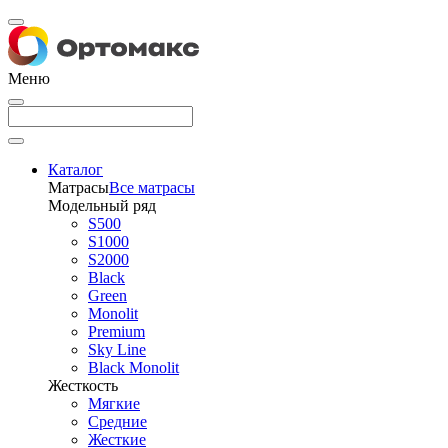
Меню
Каталог
Матрасы
Все матрасы
Модельный ряд
S500
S1000
S2000
Black
Green
Monolit
Premium
Sky Line
Black Monolit
Жесткость
Мягкие
Средние
Жесткие