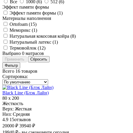
Все
1000 (
6
)
512 (
6
)
Эффект памяти формы
Эффект памяти формы (
1
)
Материалы наполнения
Ortofoam (
15
)
Меморикс (
1
)
Натуральная кокосовая койра (
8
)
Натуральный латекс (
1
)
Термовойлок (
12
)
Выбрано
0
матрасов
Применить
Сбросить
Фильтр
Всего 16 товаров
Сортировка
:
Black Line (Блэк Лайн)
80 х 200
Жесткость
Верх:
Жесткая
Низ:
Средняя
4.9
15
отзывов
20000 ₽
39940 ₽
19940 ₽
– вы сэкономите сегодня