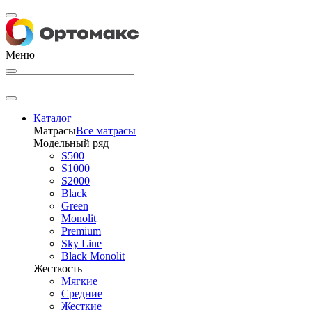
Меню
Каталог
Матрасы
Все матрасы
Модельный ряд
S500
S1000
S2000
Black
Green
Monolit
Premium
Sky Line
Black Monolit
Жесткость
Мягкие
Средние
Жесткие