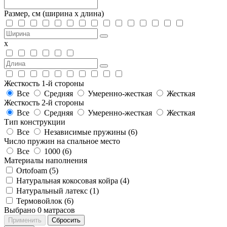
Размер, см
(ширина х длина)
х
Жесткость 1-й стороны
Все
Средняя
Умеренно-жесткая
Жесткая
Жесткость 2-й стороны
Все
Средняя
Умеренно-жесткая
Жесткая
Тип конструкции
Все
Независимые пружины (
6
)
Число пружин на спальное место
Все
1000 (
6
)
Материалы наполнения
Ortofoam (
5
)
Натуральная кокосовая койра (
4
)
Натуральный латекс (
1
)
Термовойлок (
6
)
Выбрано
0
матрасов
Применить
Сбросить