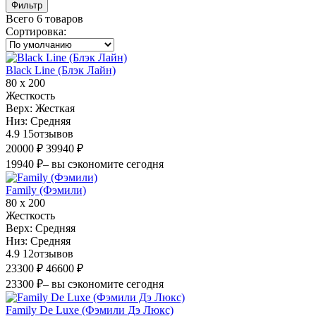
Фильтр
Всего 6 товаров
Сортировка
:
Black Line (Блэк Лайн)
80 х 200
Жесткость
Верх:
Жесткая
Низ:
Средняя
4.9
15
отзывов
20000 ₽
39940 ₽
19940 ₽
– вы сэкономите сегодня
Family (Фэмили)
80 х 200
Жесткость
Верх:
Средняя
Низ:
Средняя
4.9
12
отзывов
23300 ₽
46600 ₽
23300 ₽
– вы сэкономите сегодня
Family De Luxe (Фэмили Дэ Люкс)