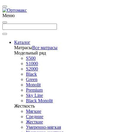
Меню
Каталог
Матрасы
Все матрасы
Модельный ряд
S500
S1000
S2000
Black
Green
Monolit
Premium
Sky Line
Black Monolit
Жесткость
Мягкие
Средние
Жесткие
Умеренно-мягкая