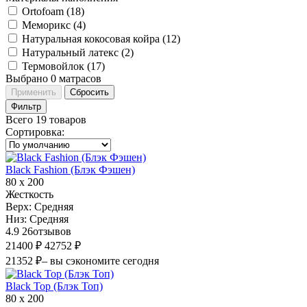
Ortofoam (
18
)
Меморикс (
4
)
Натуральная кокосовая койра (
12
)
Натуральный латекс (
2
)
Термовойлок (
17
)
Выбрано
0
матрасов
Применить
Сбросить
Фильтр
Всего 19 товаров
Сортировка
:
Black Fashion (Блэк Фэшен)
80 х 200
Жесткость
Верх:
Средняя
Низ:
Средняя
4.9
26
отзывов
21400 ₽
42752 ₽
21352 ₽
– вы сэкономите сегодня
Black Top (Блэк Топ)
80 х 200