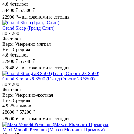
4.8
4
отзывов
34400 ₽
57300 ₽
22900 ₽
– вы сэкономите сегодня
Grand Sleep (Гранд Слип)
80 х 200
Жесткость
Верх:
Умеренно-мягкая
Низ:
Средняя
4.8
4
отзывов
27900 ₽
55748 ₽
27848 ₽
– вы сэкономите сегодня
Grand Strong 28 S500 (Гранд Стронг 28 S500)
80 х 200
Жесткость
Верх:
Умеренно-жесткая
Низ:
Средняя
4.9
25
отзывов
28600 ₽
57200 ₽
28600 ₽
– вы сэкономите сегодня
Maxi Monolit Premium (Макси Монолит Премиум)