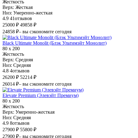
Жесткость
Верх:
Жесткая
Низ:
Умеренно-жесткая
4.9
41
отзывов
25000 ₽
49858 ₽
24858 ₽
– вы сэкономите сегодня
Black Ultimate Monolit (Блэк Ультимэйт Монолит)
80 х 200
Жесткость
Верх:
Средняя
Низ:
Средняя
4.8
4
отзывов
26200 ₽
52214 ₽
26014 ₽
– вы сэкономите сегодня
Elevate Premium (Элевэйт Премиум)
80 х 200
Жесткость
Верх:
Умеренно-жесткая
Низ:
Средняя
4.9
8
отзывов
27900 ₽
55800 ₽
27900 ₽
– вы сэкономите сегодня