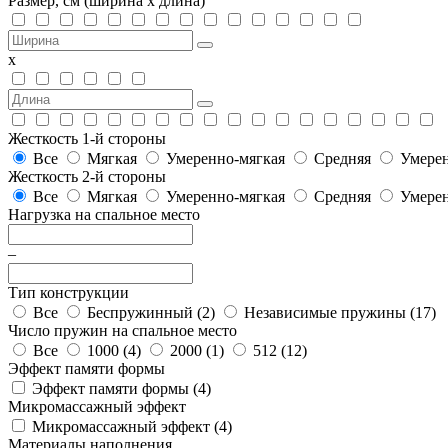
Размер, см
(ширина х длина)
х
Жесткость 1-й стороны
Все
Мягкая
Умеренно-мягкая
Средняя
Умерен
Жесткость 2-й стороны
Все
Мягкая
Умеренно-мягкая
Средняя
Умерен
Нагрузка на спальное место
–
Тип конструкции
Все
Беспружинный (
2
)
Независимые пружины (
17
)
Число пружин на спальное место
Все
1000 (
4
)
2000 (
1
)
512 (
12
)
Эффект памяти формы
Эффект памяти формы (
4
)
Микромассажный эффект
Микромассажный эффект (
4
)
Материалы наполнения