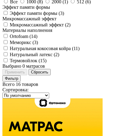
Все
1000 (
8
)
2000 (
1
)
512 (
6
)
Эффект памяти формы
Эффект памяти формы (
3
)
Микромассажный эффект
Микромассажный эффект (
2
)
Материалы наполнения
Ortofoam (
14
)
Меморикс (
3
)
Натуральная кокосовая койра (
11
)
Натуральный латекс (
2
)
Термовойлок (
15
)
Выбрано
0
матрасов
Применить
Сбросить
Фильтр
Всего 16 товаров
Сортировка
: