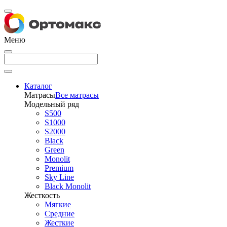
Меню
Каталог
Матрасы
Все матрасы
Модельный ряд
S500
S1000
S2000
Black
Green
Monolit
Premium
Sky Line
Black Monolit
Жесткость
Мягкие
Средние
Жесткие